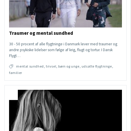
Traumer og mental sundhed
30 - 50 procent af alle flygtninge i Danmark lever med traumer og
andre psykiske lidelser som følge af krig, flugt og tortur. I Dansk
Flygt…
mental sundhed, trivsel, børn og unge, udsatte flygtninge,
familier