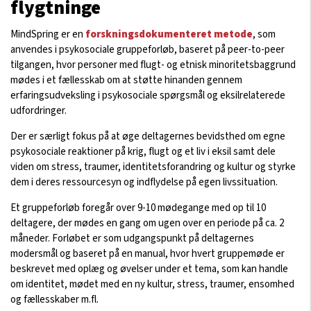
flygtninge
MindSpring er en
forskningsdokumenteret metode
, som
anvendes i psykosociale gruppeforløb, baseret på peer-to-peer
tilgangen, hvor personer med flugt- og etnisk minoritetsbaggrund
mødes i et fællesskab om at støtte hinanden gennem
erfaringsudveksling i psykosociale spørgsmål og eksilrelaterede
udfordringer.
Der er særligt fokus på at øge deltagernes bevidsthed om egne
psykosociale reaktioner på krig, flugt og et liv i eksil samt dele
viden om stress, traumer, identitetsforandring og kultur og styrke
dem i deres ressourcesyn og indflydelse på egen livssituation.
Et gruppeforløb foregår over 9-10 mødegange med op til 10
deltagere, der mødes en gang om ugen over en periode på ca. 2
måneder. Forløbet er som udgangspunkt på deltagernes
modersmål og baseret på en manual, hvor hvert gruppemøde er
beskrevet med oplæg og øvelser under et tema, som kan handle
om identitet, mødet med en ny kultur, stress, traumer, ensomhed
og fællesskaber m.fl.