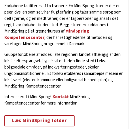
Forløbene faciliteres af to trænere: En MindSpring-træner der er
peer, dvs. en som selv har flugterfaring og taler samme sprog som
deltagerne, og en medtræner, der er fagpersoner og ansat i det
regi, hvor forløbet finder sted. Begge trænere uddannes i
MindSpring på et trænerkursus af
MindSpring
Kompetencecenter
, der har rettighederne til metoden og
varetager MindSpring programmet i Danmark.
Gruppeforløbene afholdes i alle regioner i landet afhængig af den
lokale efterspørgsel. Typisk vil et forløb finde sted i f.eks.
boligsociale områder, på indkvarteringssteder, skoler,
ungdomsinsititioner e.l. Et forløb etableres i samarbejde mellem en
lokal vært (eks. en kommune eller boligsocial helhedsplan) og
MindSpring Kompetencecenter.
Interesseret i MindSpring?
Kontakt
MindSpring
Kompetencecenter for mere information.
Læs MindSpring folder