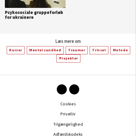
Psykosociale gruppeforløb
for ukrainere
Læs mere om
Kurser
Mental sundhed
Traumer
Trivsel
Metode
Projekter
Cookies
Privatliv
Tilgængelighed
Adfærdskodeks