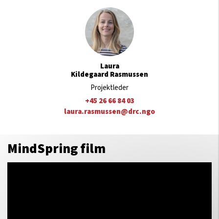
af et
frivilligt
trænerkorps
, der består af peer-frivillige
MindSpring-trænere, som selv har flugt- og etnisk
minoritetsbaggrund, taler samme sprog som deltagerne
og er uddannet til at facilitere MindSpring psykosociale
gruppeforløb.
Kontakt os
for at høre nærmere.
Interesseret i at blive frivillig MindSpring-træner? Læs
Laura
Kildegaard Rasmussen
mere
her
.
Projektleder
MindSpring PLUS
+45 26 66 84 03
laura.rasmussen@drc.ngo
Få etableret et MindSpring-gruppeforløb med
MindSpring PLUS
, som faciliteres af dansk-, ukrainsk, -
eller arabisktalende
fagprofessionelle trænere
ansat
MindSpring film
i Dansk Flygtningehjælp Integration. Der tilbydes også
særskilte forløb, som sætter fokus på
arbejdslivstematikker for personer med flugt- og etnisk
minoritetsbaggrund i en beskæftigelsesrettet kontekst.
Kontakt os
for at høre nærmere.