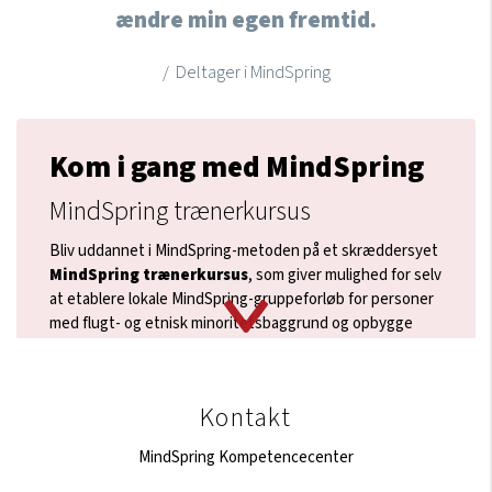
ændre min egen fremtid.
/ Deltager i MindSpring
Kom i gang med MindSpring
MindSpring trænerkursus
Bliv uddannet i MindSpring-metoden på et skræddersyet
MindSpring trænerkursus
, som giver mulighed for selv
at etablere lokale MindSpring-gruppeforløb for personer
med flugt- og etnisk minoritetsbaggrund og opbygge
intern kapacitet til at arbejde psykosocialt og
traumebevidst.
Kontakt os
for at høre nærmere.
MindSpring frivilligt trænerkorps
Kontakt
Få etableret et MindSpring-gruppeforløb for personer
MindSpring Kompetencecenter
med flugt- og etnisk minoritetsbaggrund, som faciliteres