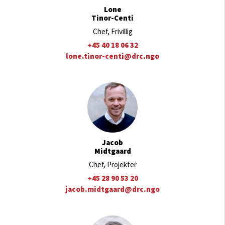
Lone
Tinor-Centi
Chef, Frivillig
+45 40 18 06 32
lone.tinor-centi@drc.ngo
Jacob
Midtgaard
Chef, Projekter
+45 28 90 53 20
jacob.midtgaard@drc.ngo