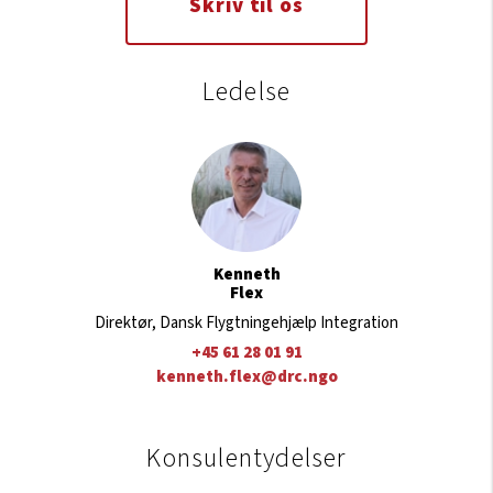
Skriv til os
Ledelse
Kenneth
Flex
Direktør, Dansk Flygtningehjælp Integration
+45 61 28 01 91
kenneth.flex@drc.ngo
Konsulentydelser