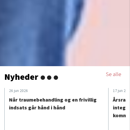
Se alle
Nyheder
26 jun 2026
17 jun 20
Når traumebehandling og en frivillig
Årsrapp
indsats går hånd i hånd
integra
kommu