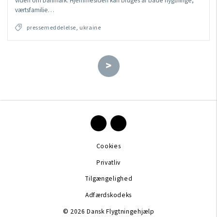
viden om Danmark. Hjemmesiden kan bruges af både flygtninge,
værtsfamilie…
pressemeddelelse, ukraine
>
Cookies
Privatliv
Tilgængelighed
Adfærdskodeks
© 2026 Dansk Flygtningehjælp