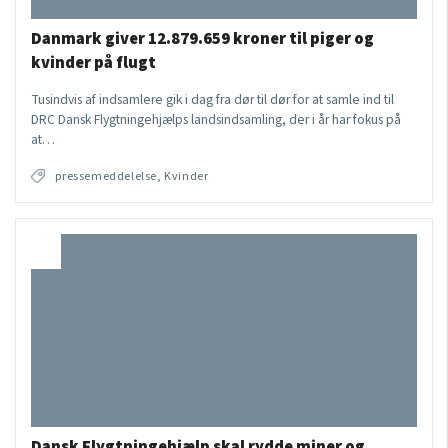
Danmark giver 12.879.659 kroner til piger og
kvinder på flugt
Tusindvis af indsamlere gik i dag fra dør til dør for at samle ind til
DRC Dansk Flygtningehjælps landsindsamling, der i år har fokus på
at…
pressemeddelelse, Kvinder
Dansk Flygtningehjælp skal rydde miner og