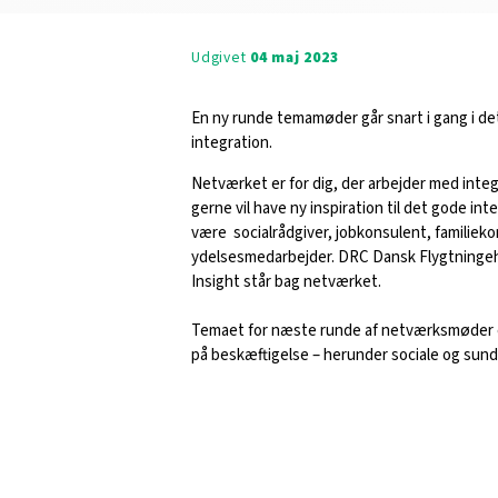
Udgivet
04 maj 2023
En ny runde temamøder går snart i gang i d
integration.
Netværket er for dig, der arbejder med inte
gerne vil have ny inspiration til det gode in
være socialrådgiver, jobkonsulent, familieko
ydelsesmedarbejder. DRC Dansk Flygtningeh
Insight står bag netværket.
Temaet for næste runde af netværksmøder e
på beskæftigelse – herunder sociale og su