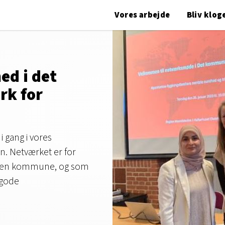
Vores arbejde
Bliv klog
d i det
k for
 gang i vores
n. Netværket er for
n i en kommune, og som
t gode