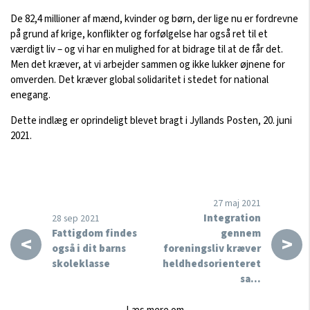
De 82,4 millioner af mænd, kvinder og børn, der lige nu er fordrevne
på grund af krige, konflikter og forfølgelse har også ret til et
værdigt liv – og vi har en mulighed for at bidrage til at de får det.
Men det kræver, at vi arbejder sammen og ikke lukker øjnene for
omverden. Det kræver global solidaritet i stedet for national
enegang.
Dette indlæg er oprindeligt blevet bragt i Jyllands Posten, 20. juni
2021.
27 maj 2021
Integration
28 sep 2021
Fattigdom findes
gennem
<
>
også i dit barns
foreningsliv kræver
skoleklasse
heldhedsorienteret
sa…