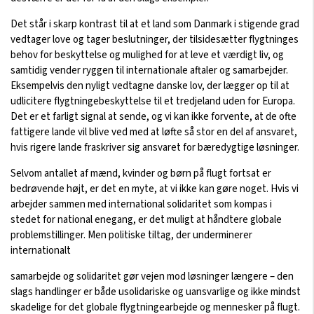
Det står i skarp kontrast til at et land som Danmark i stigende grad
vedtager love og tager beslutninger, der tilsidesætter flygtninges
behov for beskyttelse og mulighed for at leve et værdigt liv, og
samtidig vender ryggen til internationale aftaler og samarbejder.
Eksempelvis den nyligt vedtagne danske lov, der lægger op til at
udlicitere flygtningebeskyttelse til et tredjeland uden for Europa.
Det er et farligt signal at sende, og vi kan ikke forvente, at de ofte
fattigere lande vil blive ved med at løfte så stor en del af ansvaret,
hvis rigere lande fraskriver sig ansvaret for bæredygtige løsninger.
Selvom antallet af mænd, kvinder og børn på flugt fortsat er
bedrøvende højt, er det en myte, at vi ikke kan gøre noget. Hvis vi
arbejder sammen med international solidaritet som kompas i
stedet for national enegang, er det muligt at håndtere globale
problemstillinger. Men politiske tiltag, der underminerer
internationalt
samarbejde og solidaritet gør vejen mod løsninger længere – den
slags handlinger er både usolidariske og uansvarlige og ikke mindst
skadelige for det globale flygtningearbejde og mennesker på flugt.