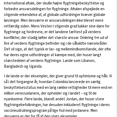
international aftale, der skulle højne flygtningebeskyttelse og
forbedre ansvarsdelingen for flygtninge. Aftalen afspejlede en
stigende erkendelse af, at globale udfordringer kræver globale
løsninger. Men desværre er ansvarsdelingen ikke blevet mere
retfærdig siden. Mens Vesten i stigende grad lukker sine døre for
flygtninge og fordrevne, er det landene tættest på verdens
konflikter, der stadig løfter det største ansvar. Omkring tre ud af
fire af verdens flygtninge befinder sig i de såkaldte nærområder.
Det vil sige, at det typisk er lav- og mellemindkomstlande, der ofte
har deres egne udfordringer at kæmpe med, der huser langt
størstedelen af verdens flygtninge. Lande som Libanon,
Bangladesh og Uganda.
I de lande er der eksempler, der giver grund til optimisme og håb. Vi
så i det forgangne år, hvordan Colombia lancerede en særlig
beskyttelsesstatus med en lang række rettigheder til mere end en
million venezuelanere, der opholder sig i landet – og til de
nyankomne. Flere lande, blandt andet Jordan, der huser store
flygtningebefolkninger, har desuden inkluderet flygtninge i deres
vaccineudrulningsprogram på lige fod med jordanere. Men
desværre er der for få af den slags eksempler.