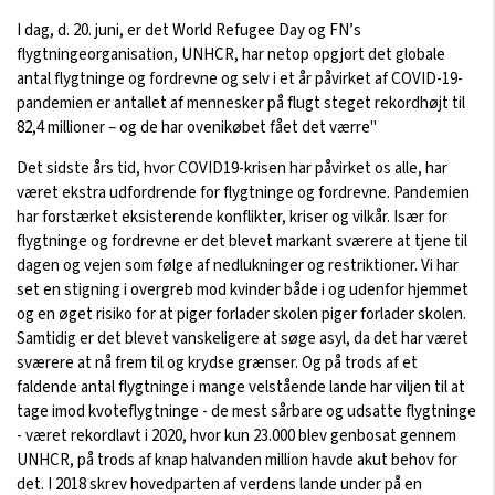
I dag, d. 20. juni, er det World Refugee Day og FN’s
flygtningeorganisation, UNHCR, har netop opgjort det globale
antal flygtninge og fordrevne og selv i et år påvirket af COVID-19-
pandemien er antallet af mennesker på flugt steget rekordhøjt til
82,4 millioner – og de har ovenikøbet fået det værre"
Det sidste års tid, hvor COVID19-krisen har påvirket os alle, har
været ekstra udfordrende for flygtninge og fordrevne. Pandemien
har forstærket eksisterende konflikter, kriser og vilkår. Især for
flygtninge og fordrevne er det blevet markant sværere at tjene til
dagen og vejen som følge af nedlukninger og restriktioner. Vi har
set en stigning i overgreb mod kvinder både i og udenfor hjemmet
og en øget risiko for at piger forlader skolen piger forlader skolen.
Samtidig er det blevet vanskeligere at søge asyl, da det har været
sværere at nå frem til og krydse grænser. Og på trods af et
faldende antal flygtninge i mange velstående lande har viljen til at
tage imod kvoteflygtninge - de mest sårbare og udsatte flygtninge
- været rekordlavt i 2020, hvor kun 23.000 blev genbosat gennem
UNHCR, på trods af knap halvanden million havde akut behov for
det. I 2018 skrev hovedparten af verdens lande under på en