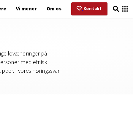
ere
Vi mener
Om os
Kontakt
pige lovændringer på
personer med etnisk
upper. I vores høringssvar