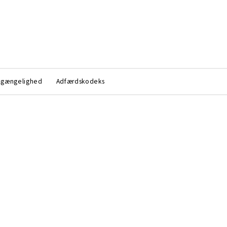
lgængelighed
Adfærdskodeks