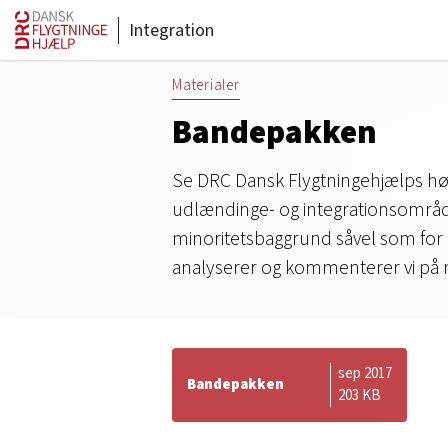
Integration
Materialer
Bandepakken
Se DRC Dansk Flygtningehjælps høri
udlændinge- og integrationsområd
minoritetsbaggrund såvel som for pr
analyserer og kommenterer vi på 
sep 2017
Bandepakken
203 KB